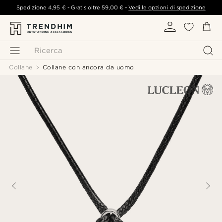
Spedizione
4,95 €
- Gratis oltre
59,00 €
-
Vedi le opzioni di spedizione
Ricerca
Collane
Collane con ancora da uomo