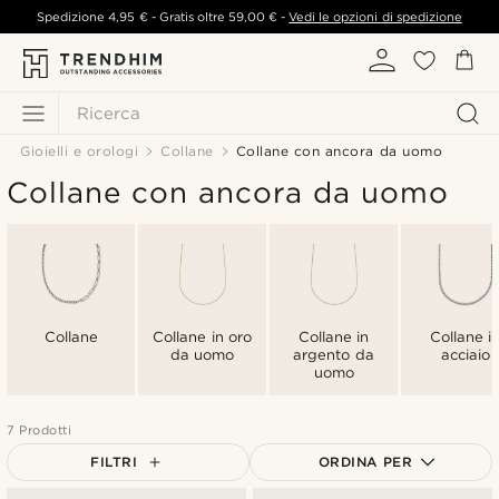
Spedizione
4,95 €
- Gratis oltre
59,00 €
-
Vedi le opzioni di spedizione
Ricerca
Gioielli e orologi
Collane
Collane con ancora da uomo
Collane con ancora da uomo
Collane
Collane in oro
Collane in
Collane i
da uomo
argento da
acciaio
uomo
7 Prodotti
FILTRI
ORDINA PER