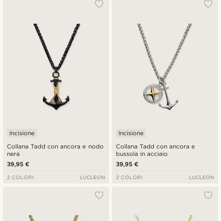
Più popolari
Più recenti
Più economici
Più costosi
Incisione
Incisione
Collana Tadd con ancora e nodo
Collana Tadd con ancora e
nera
bussola in acciaio
39,95 €
39,95 €
2 COLORI
LUCLEON
2 COLORI
LUCLEON