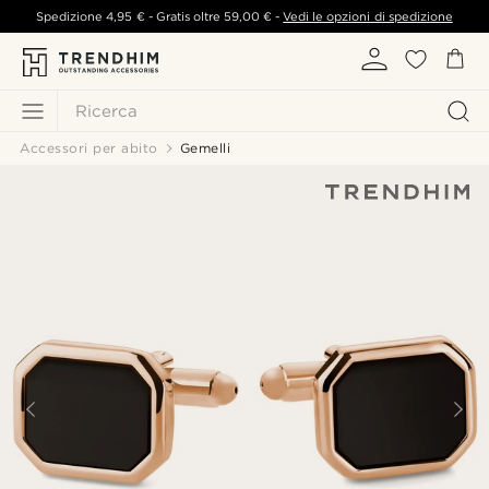
Spedizione
4,95 €
- Gratis oltre
59,00 €
-
Vedi le opzioni di spedizione
Ricerca
Accessori per abito
Gemelli