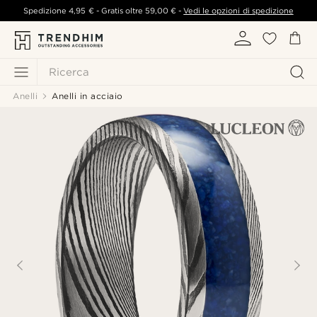
Spedizione
4,95 €
- Gratis oltre
59,00 €
-
Vedi le opzioni di spedizione
Ricerca
Anelli
Anelli in acciaio