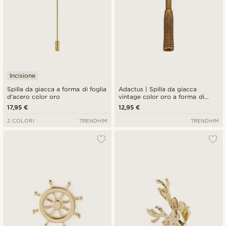
Incisione
Spilla da giacca a forma di foglia
Adactus | Spilla da giacca
d'acero color oro
vintage color oro a forma di
martello
17,95 €
12,95 €
2 COLORI
TRENDHIM
TRENDHIM