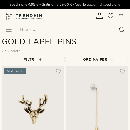
Spedizione
4,95 €
- Gratis oltre
59,00 €
-
Vedi le opzioni di spedizione
Ricerca
GOLD LAPEL PINS
27 Prodotti
FILTRI
ORDINA PER
Più popolari
Best Seller
Più recenti
Più economici
Più costosi