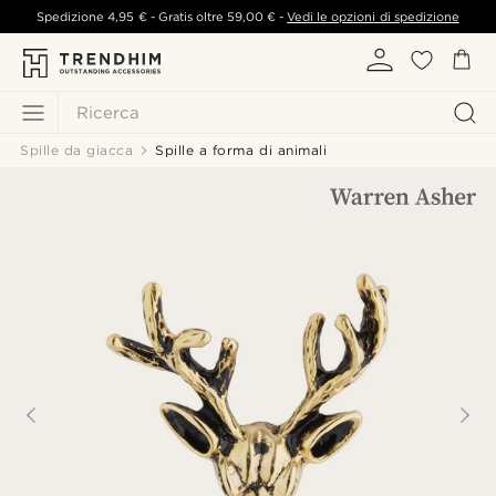
Spedizione
4,95 €
- Gratis oltre
59,00 €
-
Vedi le opzioni di spedizione
Ricerca
Spille da giacca
Spille a forma di animali