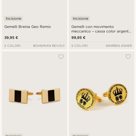
Incisione
Incisione
Gemelli Breina Geo Remix
Gemelli con movimento
meccanico – cassa color argento
e quadrante color oro
39,95 €
99,95 €
2 COLORI
BOHEMIAN REVOLT
5 COLORI
WARREN ASHER