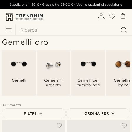
Spedizione
4,95 €
- Gratis oltre
59,00 €
-
Vedi le opzioni di spedizione
Ricerca
Gemelli oro
Gemelli
Gemelli in
Gemelli per
Gemelli i
argento
camicia neri
legno
34 Prodotti
FILTRI
ORDINA PER
Più popolari