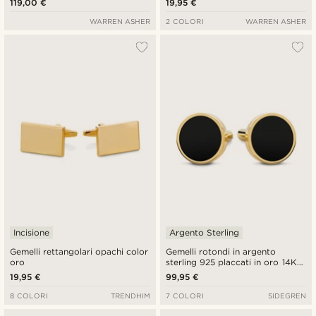
119,00 €
19,95 €
WARREN ASHER
2 COLORI
WARREN ASHER
Incisione
Argento Sterling
Gemelli rettangolari opachi color
Gemelli rotondi in argento
oro
sterling 925 placcati in oro 14K
con intarsio in onice
19,95 €
99,95 €
8 COLORI
TRENDHIM
7 COLORI
SIDEGREN