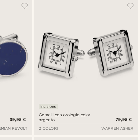
Più popolari
Più recenti
Più economici
Più costosi
Incisione
Gemelli con orologio color
39,95 €
79,95 €
argento
MIAN REVOLT
2 COLORI
WARREN ASHER