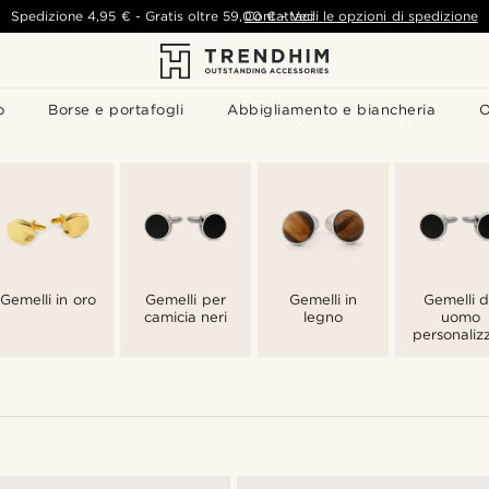
Spedizione
4,95 €
-
Gratis oltre
59,00 €
Contattaci
-
Vedi le opzioni di spedizione
o
Borse e portafogli
Abbigliamento e biancheria
O
Gemelli in oro
Gemelli per
Gemelli in
Gemelli 
camicia neri
legno
uomo
personalizz