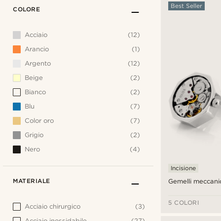
Best Seller
COLORE
Acciaio
(12)
Arancio
(1)
Argento
(12)
Beige
(2)
Bianco
(2)
Blu
(7)
Color oro
(7)
Grigio
(2)
Nero
(4)
Incisione
MATERIALE
Gemelli meccani
5 COLORI
Acciaio chirurgico
(3)
Acciaio inossidabile
(27)