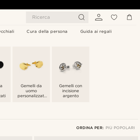
Ricerca
cchiali
Cura della persona
Guida ai regali
da
Gemelli da
Gemelli con
uomo
incisione
ati
personalizzati
argento
color oro
ORDINA PER:
PIÙ POPOLARI