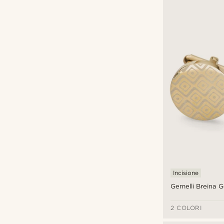
Bohemian Revolt
(11)
Lucleon
(7)
Otsu
(2)
Sidegren
(1)
Warren Asher
(9)
€
€
Tipi di personalizzazione
Incisione
(23)
Incisione
Gemelli Breina 
2 COLORI