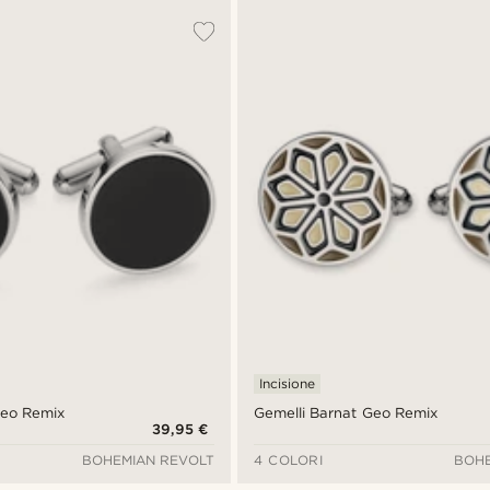
Incisione
Geo Remix
Gemelli Barnat Geo Remix
39,95 €
BOHEMIAN REVOLT
4 COLORI
BOHE