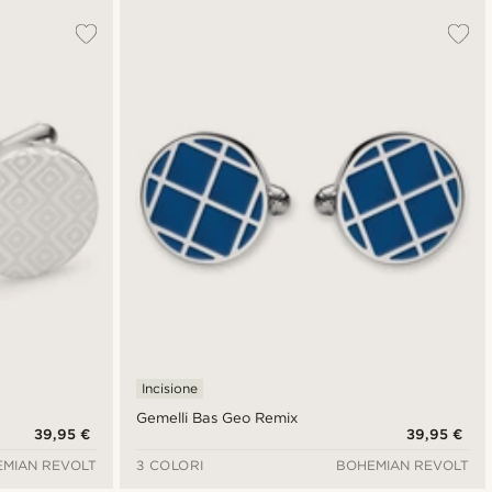
Incisione
Gemelli Bas Geo Remix
39,95 €
39,95 €
MIAN REVOLT
3 COLORI
BOHEMIAN REVOLT