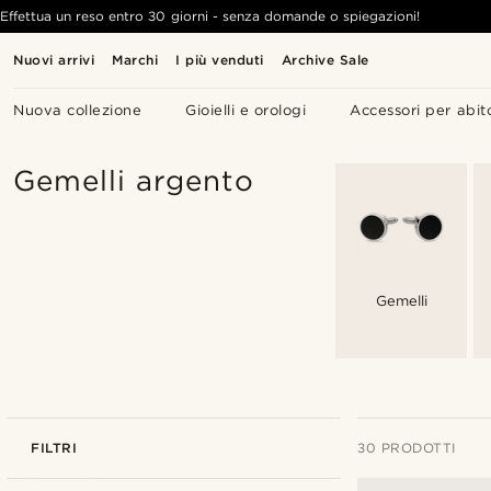
Effettua un reso entro 30 giorni - senza domande o spiegazioni!
Nuovi arrivi
Marchi
I più venduti
Archive Sale
Nuova collezione
Gioielli e orologi
Accessori per abit
Gemelli argento
Gemelli
FILTRI
30 PRODOTTI