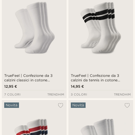
Più economici
Più costosi
TrueFeel | Confezione da 3
TrueFeel | Confezione da 3
calzini classici in cotone
calzini da tennis in cotone
premium bianchi
premium bianchi con righe nere
12,95 €
14,95 €
7 COLORI
TRENDHIM
3 COLORI
TRENDHIM
Novità
Novità