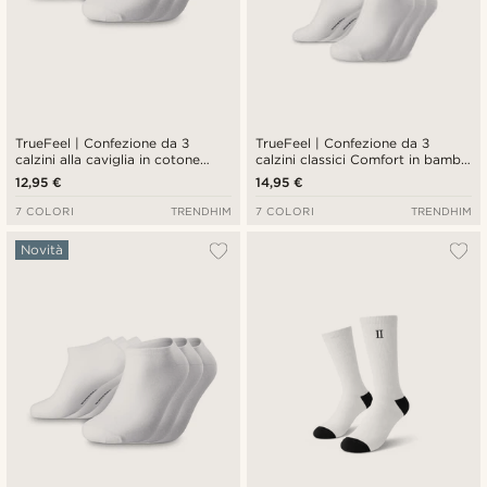
TrueFeel | Confezione da 3
TrueFeel | Confezione da 3
calzini alla caviglia in cotone
calzini classici Comfort in bambù
premium bianchi
bianchi
12,95 €
14,95 €
7 COLORI
TRENDHIM
7 COLORI
TRENDHIM
Novità