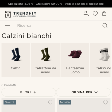
Spedizione
4,95 €
- Gratis oltre
59,00 €
-
Vedi le opzioni di spedizione
Ricerca
Calzini bianchi
Calzini
Calzettoni da
Fantasmini
Calzini ner
uomo
uomo
uomo
8 Prodotti
FILTRI
ORDINA PER
Più popolari
Novità
Novità
Più recenti