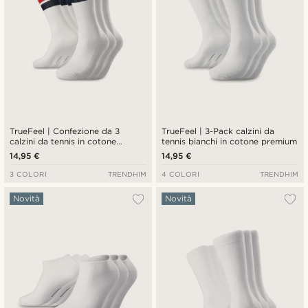
TrueFeel | Confezione da 3
TrueFeel | 3-Pack calzini da
calzini da tennis in cotone
tennis bianchi in cotone premium
premium bianchi con righe rosse
14,95 €
14,95 €
e blu
3 COLORI
TRENDHIM
4 COLORI
TRENDHIM
Novità
Novità