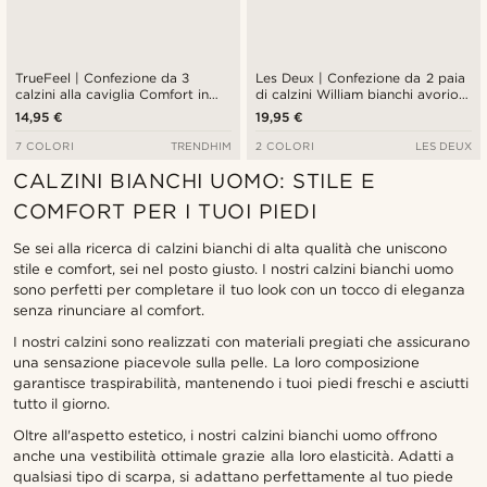
TrueFeel | Confezione da 3
Les Deux | Confezione da 2 paia
calzini alla caviglia Comfort in
di calzini William bianchi avorio e
bambù bianchi
blu navy
14,95 €
19,95 €
7 COLORI
TRENDHIM
2 COLORI
LES DEUX
CALZINI BIANCHI UOMO: STILE E
COMFORT PER I TUOI PIEDI
Se sei alla ricerca di calzini bianchi di alta qualità che uniscono
stile e comfort, sei nel posto giusto. I nostri calzini bianchi uomo
sono perfetti per completare il tuo look con un tocco di eleganza
senza rinunciare al comfort.
I nostri calzini sono realizzati con materiali pregiati che assicurano
una sensazione piacevole sulla pelle. La loro composizione
garantisce traspirabilità, mantenendo i tuoi piedi freschi e asciutti
tutto il giorno.
Oltre all'aspetto estetico, i nostri calzini bianchi uomo offrono
anche una vestibilità ottimale grazie alla loro elasticità. Adatti a
qualsiasi tipo di scarpa, si adattano perfettamente al tuo piede