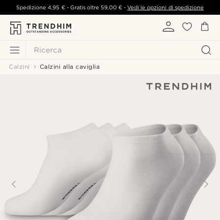
Spedizione
4,95 €
- Gratis oltre
59,00 €
-
Vedi le opzioni di spedizione
Ricerca
Calzini
Calzini alla caviglia