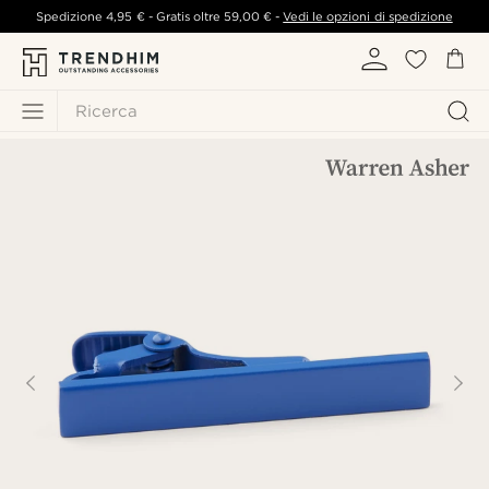
Spedizione
4,95 €
- Gratis oltre
59,00 €
-
Vedi le opzioni di spedizione
Ricerca