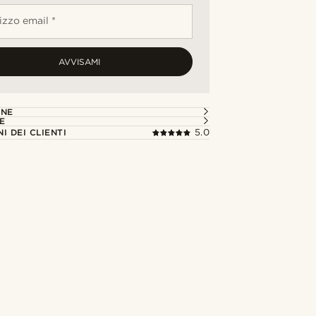
rizzo email *
AVVISAMI
ONE
E
I DEI CLIENTI
5.0