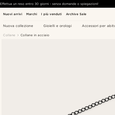
Effettua un reso entro 30 giorni - senza domande o spiegazioni!
Nuovi arrivi
Marchi
I più venduti
Archive Sale
Nuova collezione
Gioielli e orologi
Accessori per abit
Collane
Collane in acciaio