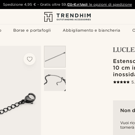
Spedizione
4,95 €
-
Gratis oltre
59,00 €
Contattaci
-
Vedi le opzioni di spedizione
o
Borse e portafogli
Abbigliamento e biancheria
O
Estenso
10 cm i
inossid
5
Non d
Vuoi ri
tornerà