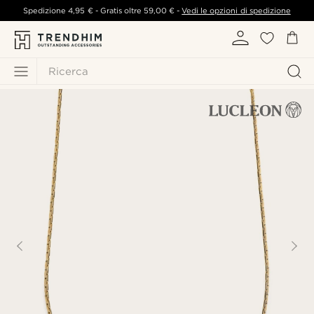
Spedizione
4,95 €
- Gratis oltre
59,00 €
-
Vedi le opzioni di spedizione
Ricerca