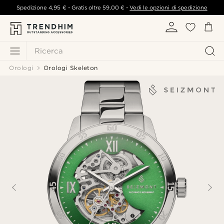
Spedizione
4,95 €
- Gratis oltre
59,00 €
-
Vedi le opzioni di spedizione
Ricerca
Orologi
Orologi Skeleton