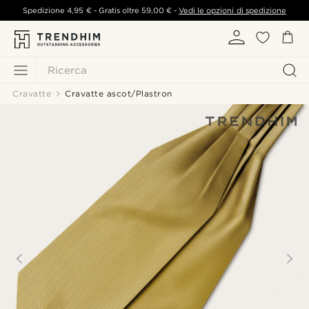
Spedizione
4,95 €
- Gratis oltre
59,00 €
-
Vedi le opzioni di spedizione
Ricerca
Cravatte
Cravatte ascot/Plastron