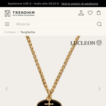
Spedizione
4,95 €
- Gratis oltre
59,00 €
-
Vedi le opzioni di spedizione
Ricerca
Collane
Targhette