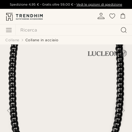
Spedizione
4,95 €
- Gratis oltre
59,00 €
-
Vedi le opzioni di spedizione
Ricerca
Collane
Collane in acciaio