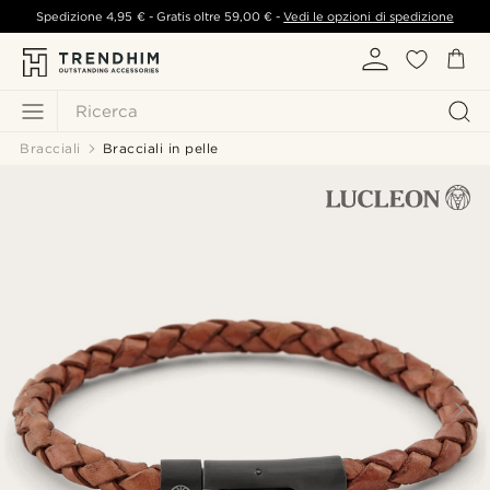
Spedizione
4,95 €
- Gratis oltre
59,00 €
-
Vedi le opzioni di spedizione
Ricerca
Bracciali
Bracciali in pelle