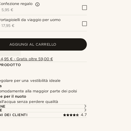
onfezione regalo
+
5,95 €
ortagioielli da viaggio per uomo
+
17,95 €
AGGIUNGI AL CARRELLO
4,95 € - Gratis oltre 59,00 €
 PRODOTTO
egolare per una vestibilità ideale
a
comodamente alla maggior parte dei polsi
e per il nuoto
all'acqua senza perdere qualità
ONE
E
I DEI CLIENTI
4.7