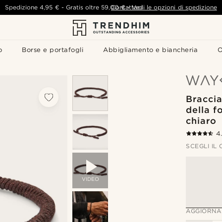
Spedizione
4,95 €
-
Gratis oltre
59,00 €
Contattaci
-
Vedi le opzioni di spedizione
o
Borse e portafogli
Abbigliamento e biancheria
O
Bracci
della f
chiaro
4
SCEGLI IL
VIDEO
AGGIORNA