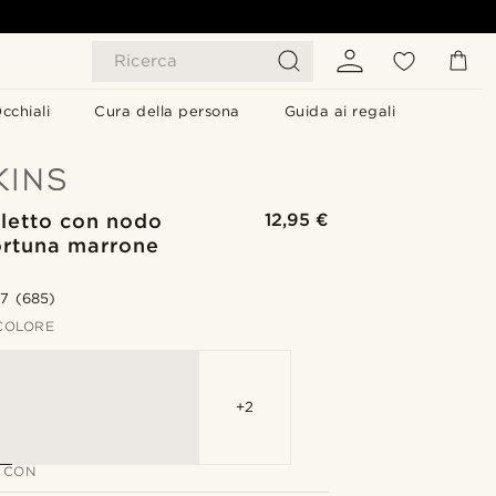
Ricerca
cchiali
Cura della persona
Guida ai regali
aletto con nodo
12,95 €
ortuna marrone
.7
(685)
 COLORE
+2
 CON