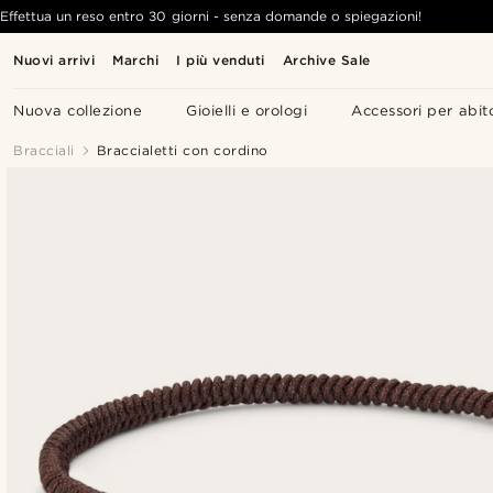
Effettua un reso entro 30 giorni - senza domande o spiegazioni!
Nuovi arrivi
Marchi
I più venduti
Archive Sale
Nuova collezione
Gioielli e orologi
Accessori per abit
Bracciali
Braccialetti con cordino