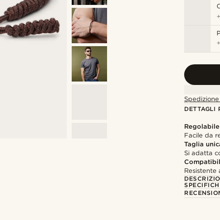
C
P
Spedizione 
DETTAGLI
Regolabile
Facile da r
Taglia unic
Si adatta 
Compatibil
Resistente 
DESCRIZI
SPECIFICH
RECENSION