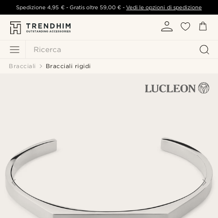
Spedizione
4,95 €
- Gratis oltre
59,00 €
-
Vedi le opzioni di spedizione
Ricerca
Bracciali
Bracciali rigidi