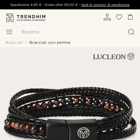
Spedizione
4,95 €
- Gratis oltre
59,00 €
-
Vedi le opzioni di spedizione
Ricerca
Bracciali
Bracciali con perline