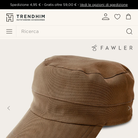
Spedizione
4,95 €
- Gratis oltre
59,00 €
-
Vedi le opzioni di spedizione
Ricerca