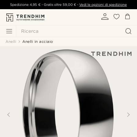
Spedizione
4,95 €
- Gratis oltre
59,00 €
-
Vedi le opzioni di spedizione
Ricerca
Anelli
Anelli in acciaio