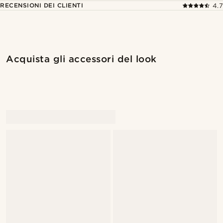
RECENSIONI DEI CLIENTI
4.7
Acquista il look
Acquis
Acquista gli accessori del look
@hircano_soares
@hircano_soares