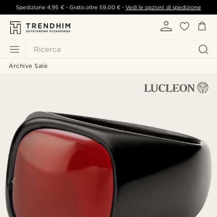
Spedizione
4,95 €
- Gratis oltre
59,00 €
-
Vedi le opzioni di spedizione
Ricerca
Archive Sale