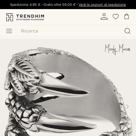
Spedizione
4,95 €
- Gratis oltre
59,00 €
-
Vedi le opzioni di spedizione
Ricerca