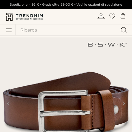
Spedizione
4,95 €
- Gratis oltre
59,00 €
-
Vedi le opzioni di spedizione
Ricerca