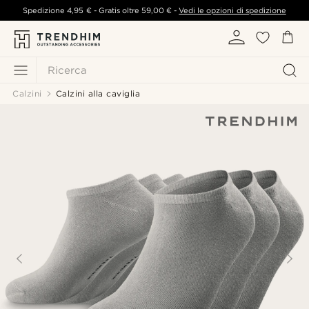
Spedizione
4,95 €
- Gratis oltre
59,00 €
-
Vedi le opzioni di spedizione
Ricerca
Calzini
Calzini alla caviglia