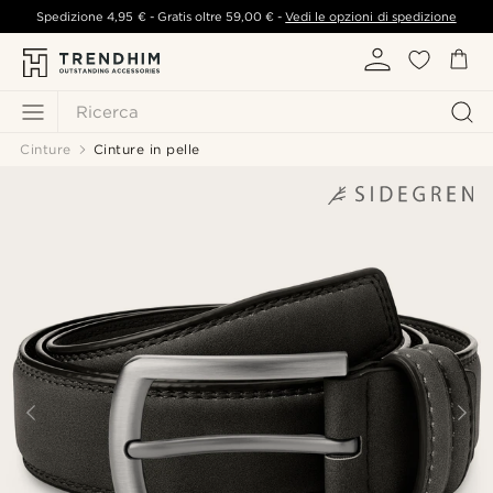
Spedizione
4,95 €
- Gratis oltre
59,00 €
-
Vedi le opzioni di spedizione
Ricerca
Cinture
Cinture in pelle