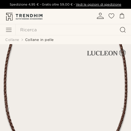
Spedizione
4,95 €
- Gratis oltre
59,00 €
-
Vedi le opzioni di spedizione
Ricerca
Collane
Collane in pelle