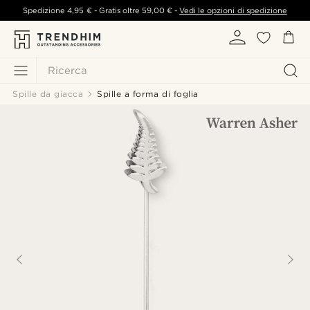
Spedizione
4,95 €
- Gratis oltre
59,00 €
-
Vedi le opzioni di spedizione
Ricerca
Spille da giacca
Spille a forma di foglia