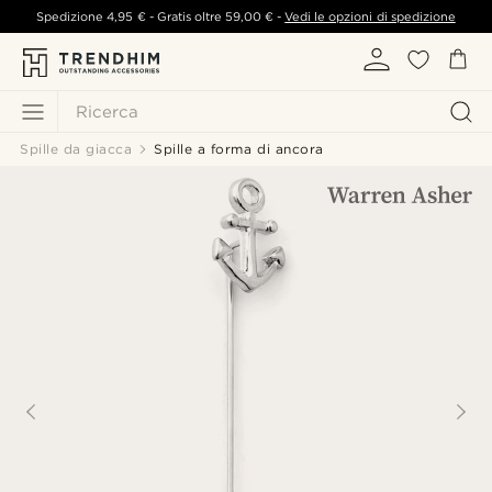
Spedizione
4,95 €
- Gratis oltre
59,00 €
-
Vedi le opzioni di spedizione
Ricerca
Spille da giacca
Spille a forma di ancora