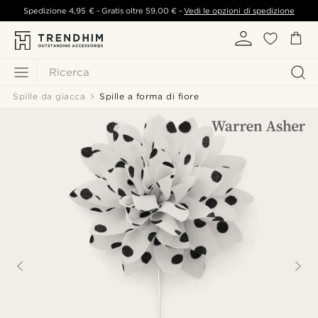
Spedizione
4,95 €
- Gratis oltre
59,00 €
-
Vedi le opzioni di spedizione
Ricerca
Spille da giacca
Spille a forma di fiore