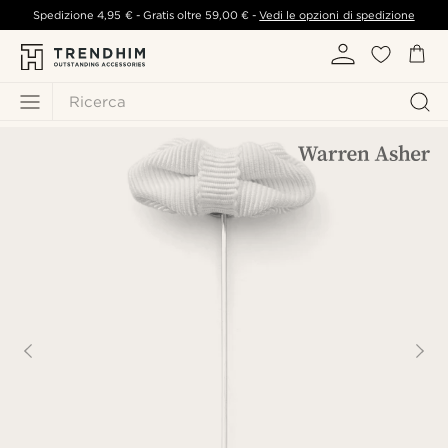
Spedizione
4,95 €
- Gratis oltre
59,00 €
-
Vedi le opzioni di spedizione
Ricerca