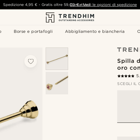
Spedizione
4,95 €
-
Gratis oltre
59,00 €
Contattaci
-
Vedi le opzioni di spedizione
o
Borse e portafogli
Abbigliamento e biancheria
O
Spilla 
oro con
5
SCEGLI IL