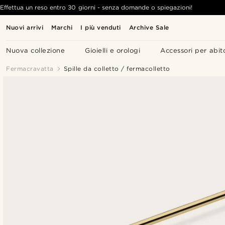
Effettua un reso entro 30 giorni - senza domande o spiegazioni!
Nuovi arrivi
Marchi
I più venduti
Archive Sale
Nuova collezione
Gioielli e orologi
Accessori per abit
Fermacravatta
Spille da colletto / fermacolletto