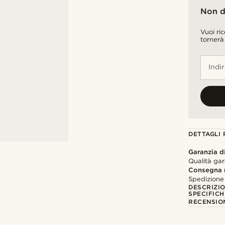
Non d
Vuoi ri
tornerà
Indi
DETTAGLI
Garanzia di
Qualità gar
Consegna 
Spedizione 
DESCRIZI
SPECIFICH
RECENSION