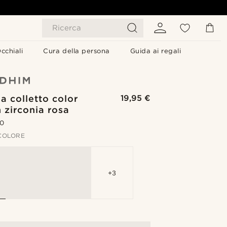
Ricerca
cchiali
Cura della persona
Guida ai regali
da colletto color
19,95 €
 zirconia rosa
.0
 COLORE
+3