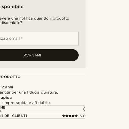
isponibile
cevere una notifica quando il prodotto
 disponibile?
rizzo email *
AVVISAMI
 PRODOTTO
 2 anni
antita per una fiducia duratura.
rapida
sempre rapida e affidabile.
ONE
E
I DEI CLIENTI
5.0