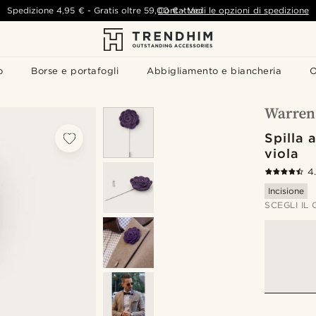
Spedizione
4,95 €
-
Gratis oltre
59,00 €
Contattaci
-
Vedi le opzioni di spedizione
o
Borse e portafogli
Abbigliamento e biancheria
O
Spilla 
viola
4
Incisione
SCEGLI IL