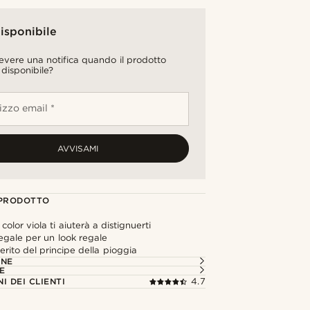
isponibile
cevere una notifica quando il prodotto
 disponibile?
rizzo email *
AVVISAMI
 PRODOTTO
o color viola ti aiuterà a distignuerti
egale per un look regale
erito del principe della pioggia
ONE
E
I DEI CLIENTI
4.7