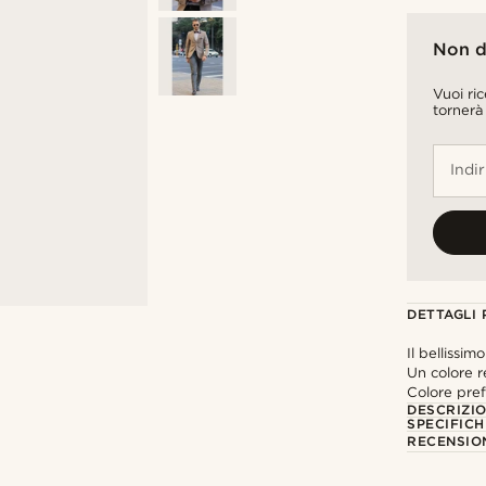
Non d
Vuoi ri
tornerà
Indi
DETTAGLI
Il bellissim
Un colore r
Colore pref
DESCRIZI
SPECIFICH
RECENSION