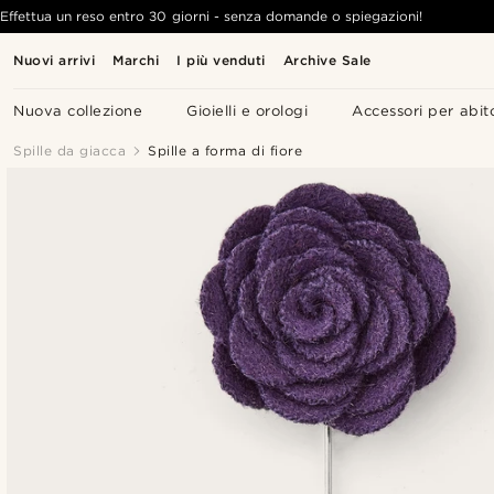
Effettua un reso entro 30 giorni - senza domande o spiegazioni!
Nuovi arrivi
Marchi
I più venduti
Archive Sale
Nuova collezione
Gioielli e orologi
Accessori per abit
Spille da giacca
Spille a forma di fiore