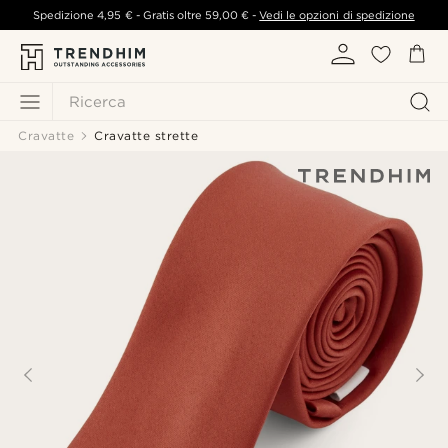
Spedizione
4,95 €
- Gratis oltre
59,00 €
-
Vedi le opzioni di spedizione
Ricerca
Cravatte
Cravatte strette