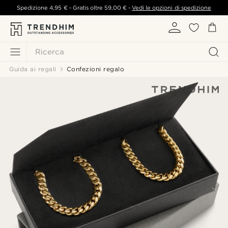
Spedizione
4,95 €
- Gratis oltre
59,00 €
-
Vedi le opzioni di spedizione
Ricerca
Guida ai regali
Confezioni regalo