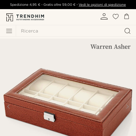
Spedizione
4,95 €
- Gratis oltre
59,00 €
-
Vedi le opzioni di spedizione
Ricerca