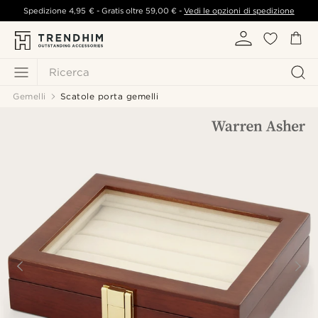
Spedizione
4,95 €
- Gratis oltre
59,00 €
-
Vedi le opzioni di spedizione
Ricerca
Gemelli
Scatole porta gemelli