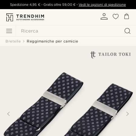
Spedizione
4,95 €
- Gratis oltre
59,00 €
-
Vedi le opzioni di spedizione
Ricerca
Bretelle
Reggimaniche per camicie