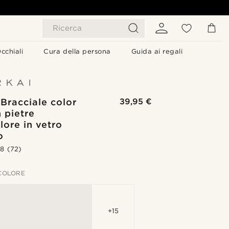
Ricerca
cchiali
Cura della persona
Guida ai regali
 Bracciale color
39,95 €
 pietre
lore in vetro
o
.8
(72)
 COLORE
+15