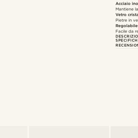
Acciaio in
Mantiene la
Vetro crist
Pietre in v
Regolabile
Facile da r
DESCRIZI
SPECIFICH
RECENSION
Acquista il look
Acquista il look
@pabloceazar