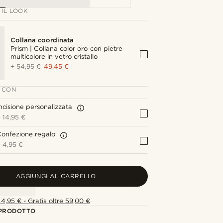
IL LOOK
Collana coordinata
Prism | Collana color oro con pietre
multicolore in vetro cristallo
+
54,95 €
49,45 €
 CON
ncisione personalizzata
+
14,95 €
onfezione regalo
+
4,95 €
AGGIUNGI AL CARRELLO
4,95 € - Gratis oltre 59,00 €
 PRODOTTO