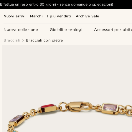
Effettua un reso entro 30 giorni - senza domande o spiegazioni!
Nuovi arrivi
Marchi
I più venduti
Archive Sale
Nuova collezione
Gioielli e orologi
Accessori per abit
Bracciali
Bracciali con pietre