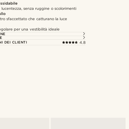
ossidabile
 lucentezza, senza ruggine o scolorimenti
allo
etro sfaccettato che catturano la luce
egolare per una vestibilità ideale
ONE
E
I DEI CLIENTI
4.8
Acquista il look
@muki_mmm