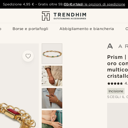
Spedizione
4,95 €
-
Gratis oltre
59,00 €
Contattaci
-
Vedi le opzioni di spedizione
o
Borse e portafogli
Abbigliamento e biancheria
O
Prism |
oro con
multico
cristall
4
Incisione
SCEGLI IL