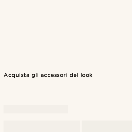
Acquista il look
Acquista gli accessori del look
@marcossapere
@pabloceazar