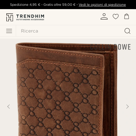
Spedizione
4,95 €
- Gratis oltre
59,00 €
-
Vedi le opzioni di spedizione
Ricerca