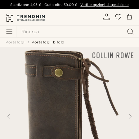
Spedizione
4,95 €
- Gratis oltre
59,00 €
-
Vedi le opzioni di spedizione
Ricerca
Portafogli
Portafogli bifold