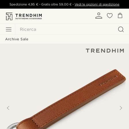
Spedizione
4,95 €
- Gratis oltre
59,00 €
-
Vedi le opzioni di spedizione
Ricerca
Archive Sale