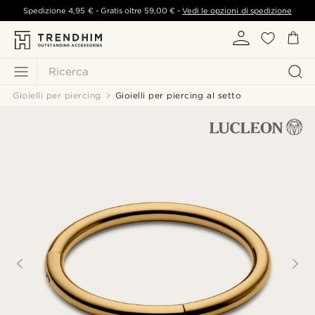
Spedizione
4,95 €
- Gratis oltre
59,00 €
-
Vedi le opzioni di spedizione
Ricerca
Gioielli per piercing
Gioielli per piercing al setto