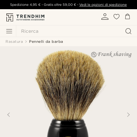
Spedizione
4,95 €
- Gratis oltre
59,00 €
-
Vedi le opzioni di spedizione
Ricerca
Rasatura
Pennelli da barba