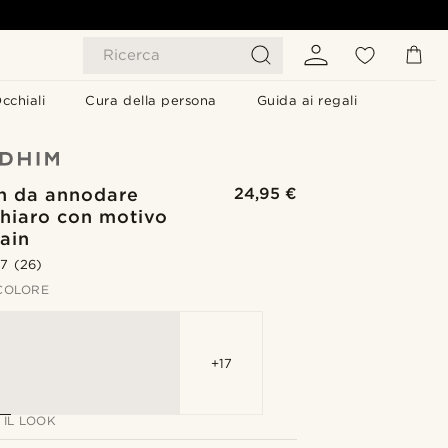
Ricerca
cchiali
Cura della persona
Guida ai regali
on da annodare
24,95 €
chiaro con motivo
ain
.7
(26)
 COLORE
+17
IL LOOK