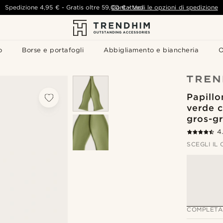
Spedizione
4,95 €
-
Gratis oltre
59,00 €
Contattaci
-
Vedi le opzioni di spedizione
o
Borse e portafogli
Abbigliamento e biancheria
O
Papill
verde 
gros-gr
4
SCEGLI IL
COMPLETA 