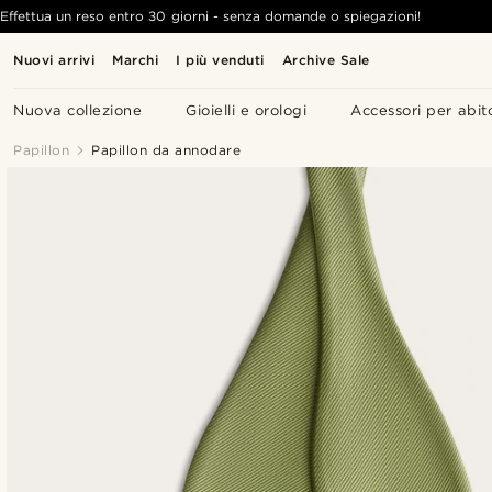
Effettua un reso entro 30 giorni - senza domande o spiegazioni!
Nuovi arrivi
Marchi
I più venduti
Archive Sale
Nuova collezione
Gioielli e orologi
Accessori per abit
Papillon
Papillon da annodare