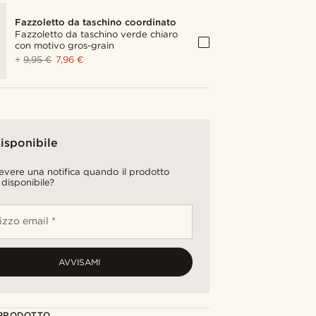
Fazzoletto da taschino coordinato
Fazzoletto da taschino verde chiaro
con motivo gros-grain
+
9,95 €
7,96 €
isponibile
cevere una notifica quando il prodotto
 disponibile?
rizzo email *
AVVISAMI
 PRODOTTO