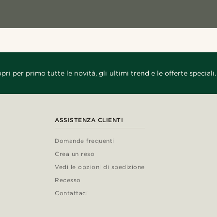
pri per primo tutte le novità, gli ultimi trend e le offerte speciali.
ASSISTENZA CLIENTI
Domande frequenti
Crea un reso
Vedi le opzioni di spedizione
Recesso
Contattaci