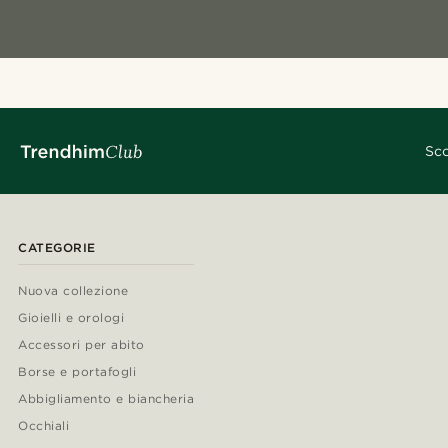
Sco
CATEGORIE
Nuova collezione
Gioielli e orologi
Accessori per abito
Borse e portafogli
Abbigliamento e biancheria
Occhiali