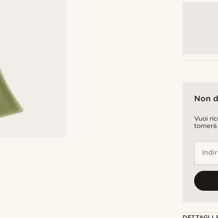
Non d
Vuoi ri
tornerà
Indi
DETTAGLI