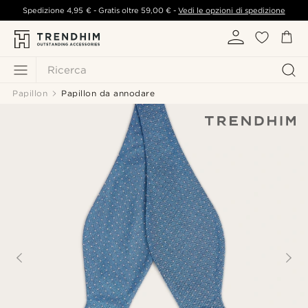
Spedizione
4,95 €
- Gratis oltre
59,00 €
-
Vedi le opzioni di spedizione
Ricerca
Papillon
Papillon da annodare