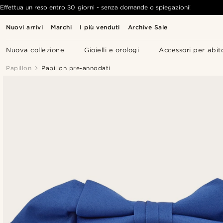
Effettua un reso entro 30 giorni - senza domande o spiegazioni!
Nuovi arrivi
Marchi
I più venduti
Archive Sale
Nuova collezione
Gioielli e orologi
Accessori per abit
Papillon
Papillon pre-annodati