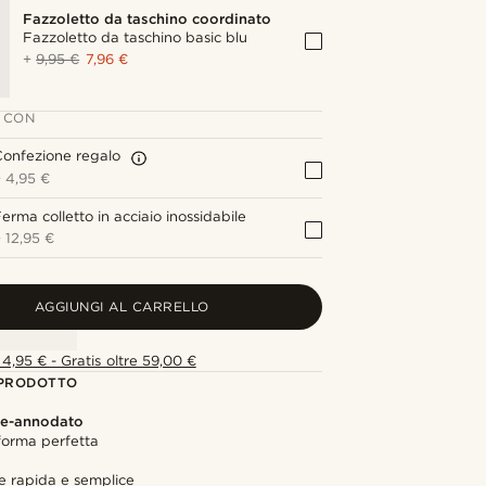
Fazzoletto da taschino coordinato
Fazzoletto da taschino basic blu
+
9,95 €
7,96 €
 CON
onfezione regalo
+
4,95 €
erma colletto in acciaio inossidabile
+
12,95 €
AGGIUNGI AL CARRELLO
4,95 € - Gratis oltre 59,00 €
 PRODOTTO
re-annodato
forma perfetta
e rapida e semplice