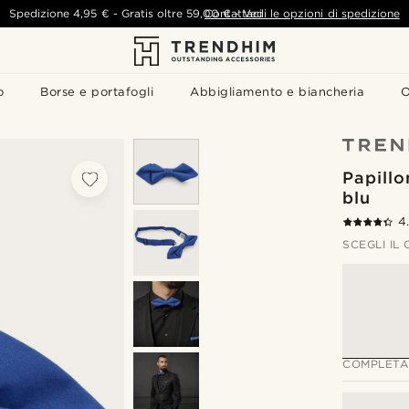
Spedizione
4,95 €
-
Gratis oltre
59,00 €
Contattaci
-
Vedi le opzioni di spedizione
o
Borse e portafogli
Abbigliamento e biancheria
O
Papillo
blu
4
SCEGLI IL
COMPLETA 