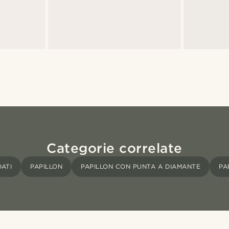
Categorie correlate
ATI
PAPILLON
PAPILLON CON PUNTA A DIAMANTE
PA