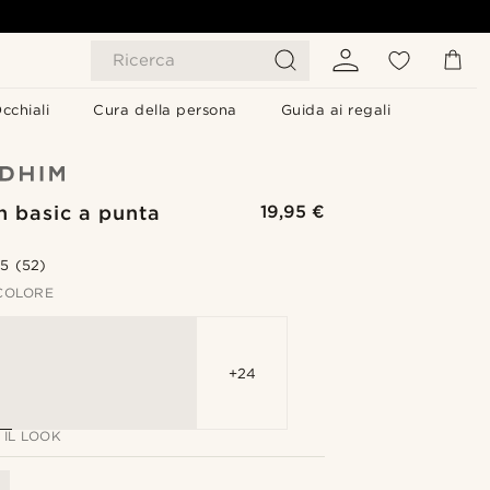
Ricerca
cchiali
Cura della persona
Guida ai regali
n basic a punta
19,95 €
.5
(52)
 COLORE
+24
IL LOOK