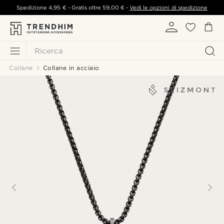
Spedizione
4,95 €
- Gratis oltre
59,00 €
-
Vedi le opzioni di spedizione
Ricerca
Collane
Collane in acciaio